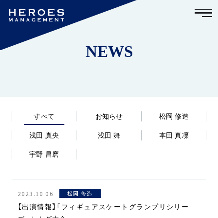
NEWS
すべて
お知らせ
松岡 修造
浅田 真央
浅田 舞
本田 真凜
宇野 昌磨
2023.10.06
松岡 修造
【出演情報】「フィギュアスケートグランプリシリー