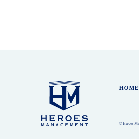
HOM
© Heroes Man